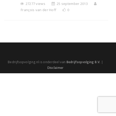
27277 views
25 september 2013
François van der Hoff
0
Bedrijfsopvolging.nl is onderdeel van
Bedrijfsopvolging B.V.
|
Disclaimer