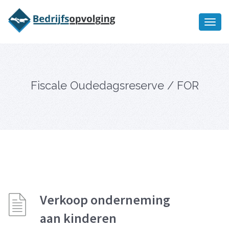
Oriëntatiememo
bedrijfsopvolging voor fiscaal
Ik wil meer informatie
juridisch advies
Fiscale Oudedagsreserve / FOR
Verkoop onderneming
aan kinderen