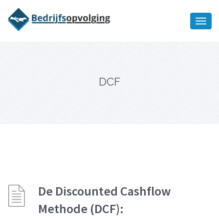
Oriëntatiememo
bedrijfsopvolging voor fiscaal
Ik wil meer informatie
juridisch advies
DCF
De Discounted Cashflow
Methode (DCF):