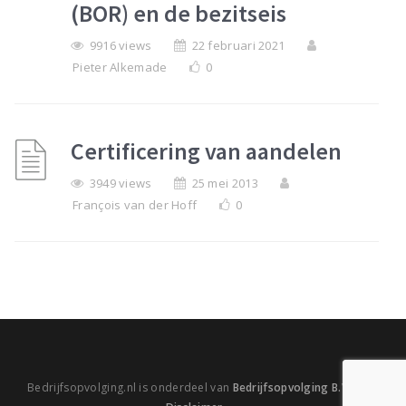
(BOR) en de bezitseis
9916 views
22 februari 2021
Pieter Alkemade
0
Certificering van aandelen
3949 views
25 mei 2013
François van der Hoff
0
Bedrijfsopvolging.nl is onderdeel van
Bedrijfsopvolging B.V.
|