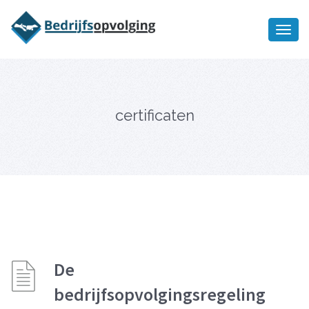
Oriëntatiememo
bedrijfsopvolging voor fiscaal
Ik wil meer informatie
juridisch advies
certificaten
De
bedrijfsopvolgingsregeling