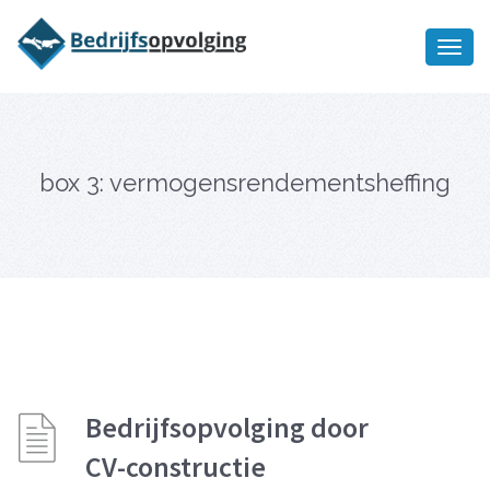
Oriëntatiememo
bedrijfsopvolging voor fiscaal
Ik wil meer informatie
juridisch advies
box 3: vermogensrendementsheffing
Bedrijfsopvolging door
CV-constructie