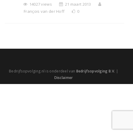
14027 views
21 maart 2013
François van der Hoff
0
Bedrijfsopvolging.nl is onderdeel van
Bedrijfsopvolging B.V.
|
Disclaimer