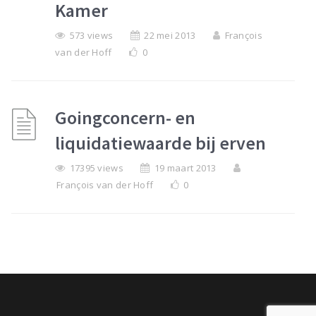
Kamer
573 views
22 mei 2013
François
van der Hoff
0
Goingconcern- en
liquidatiewaarde bij erven
17395 views
19 maart 2013
François van der Hoff
0