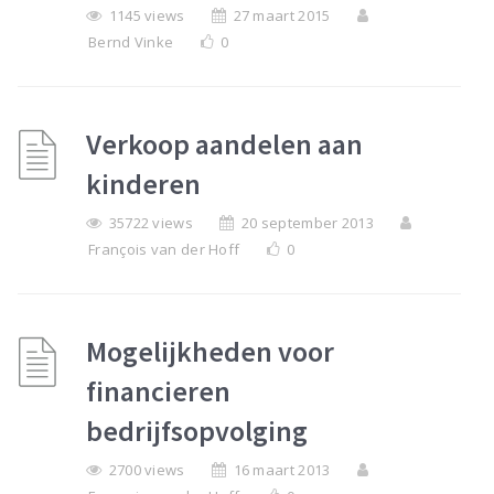
1145 views
27 maart 2015
Bernd Vinke
0
Verkoop aandelen aan
kinderen
35722 views
20 september 2013
François van der Hoff
0
Mogelijkheden voor
financieren
bedrijfsopvolging
2700 views
16 maart 2013