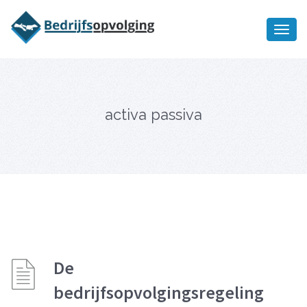
Oriëntatiememo
bedrijfsopvolging voor fiscaal
Ik wil meer informatie
juridisch advies
activa passiva
De
bedrijfsopvolgingsregeling