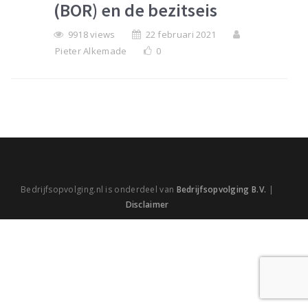
(BOR) en de bezitseis
9918 views
22 februari 2021
Pieter Alkemade
0
Bedrijfsopvolging.nl is onderdeel van
Bedrijfsopvolging B.V.
|
Disclaimer