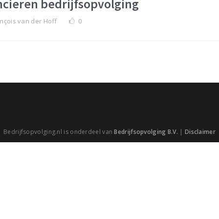
ncieren bedrijfsopvolging
nçois van der Hoff
0
Bedrijfsopvolging.nl is onderdeel van
Bedrijfsopvolging B.V.
|
Disclaimer