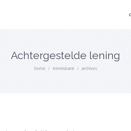
mo bedrijfsopvolging voor fiscaal juridisch advies
Achtergestelde lening
home
/
Kennisbank
/
archives