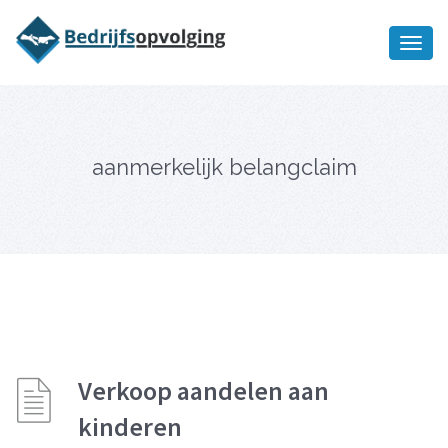
Oriëntatiememo
bedrijfsopvolging voor fiscaal
Ik wil meer informatie
juridisch advies
aanmerkelijk belangclaim
Verkoop aandelen aan
kinderen