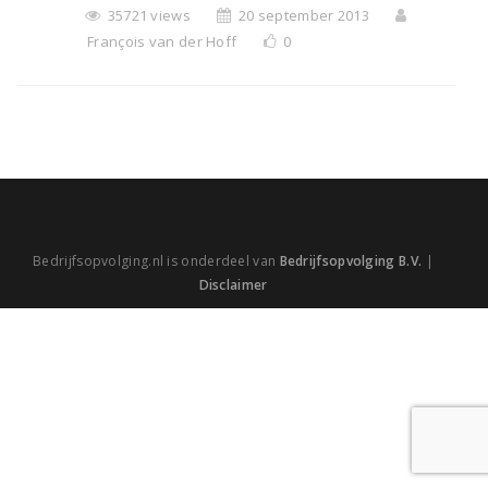
35721 views
20 september 2013
François van der Hoff
0
Bedrijfsopvolging.nl is onderdeel van
Bedrijfsopvolging B.V.
|
Disclaimer