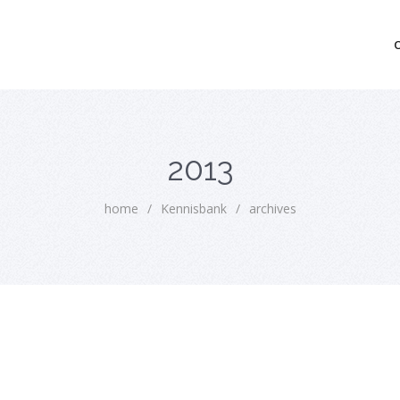
mo bedrijfsopvolging voor fiscaal juridisch advies
2013
home
/
Kennisbank
/
archives