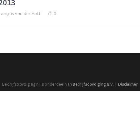
2013
rançois van der Hoff
0
Bedrijfsopvolging.nl is onderdeel van
Bedrijfsopvolging B.V.
|
Disclaimer